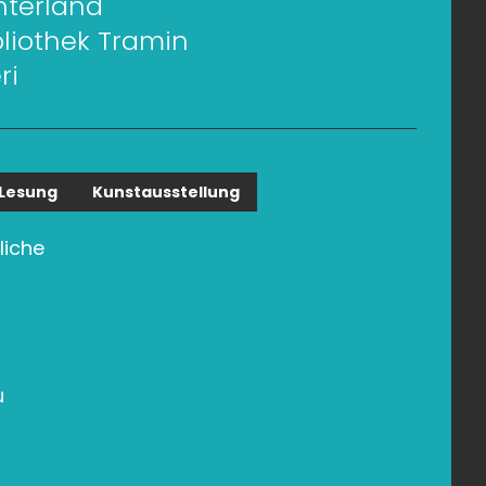
nterland
bliothek Tramin
ri
Lesung
Kunstausstellung
liche
u