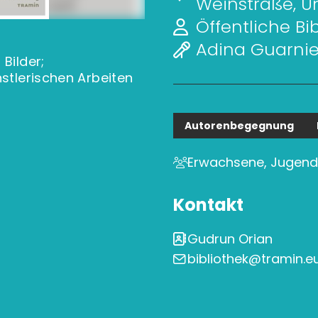
Weinstraße, U
Öffentliche Bi
Adina Guarnie
Bilder;
nstlerischen Arbeiten
Autorenbegegnung
Erwachsene, Jugend
Kontakt
Gudrun Orian
bibliothek@tramin.e