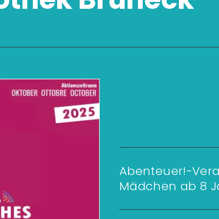
Abenteuer!-Vera
Mädchen ab 8 J