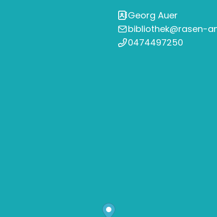
Georg Auer
bibliothek@rasen-an
0474497250