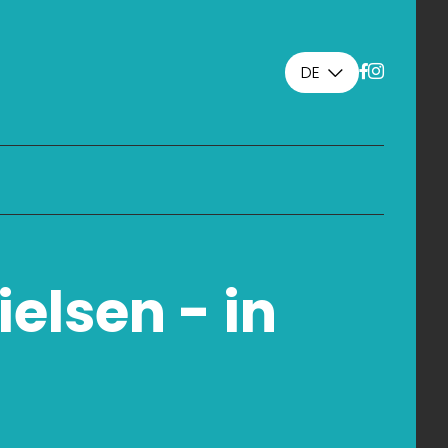
DE
elsen - in