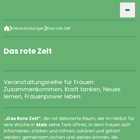
Veranstaltungen
Das rote Zelt
HOME
Das rote Zelt
VERANSTALTUNGEN
FÜR VERANSTALTER
Veranstaltungsreihe für Frauen:
Zusammenkommen, Kraft tanken, Neues
lernen, Frauenpower leben.
SUCHE
„Das Rote Zelt“
, der rot dekorierte Raum, der im Herbst für
eine Woche in
Mals
seine Tore öffnet, in dem Frauen sich
ARCHIV
informieren, stärken und nähren; zuhören und gehört
werden, gemeinsam lachen und weinen können, die