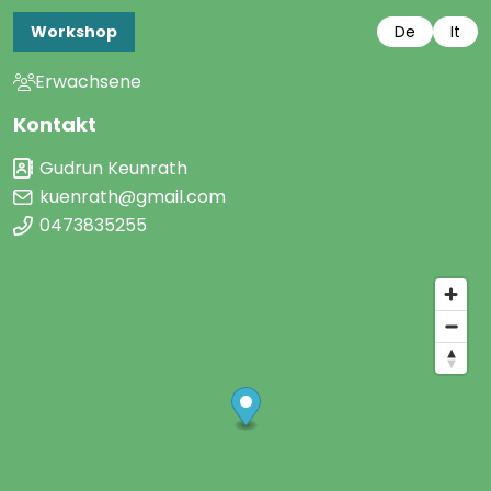
Workshop
De
It
Erwachsene
Kontakt
Gudrun Keunrath
kuenrath@gmail.com
0473835255