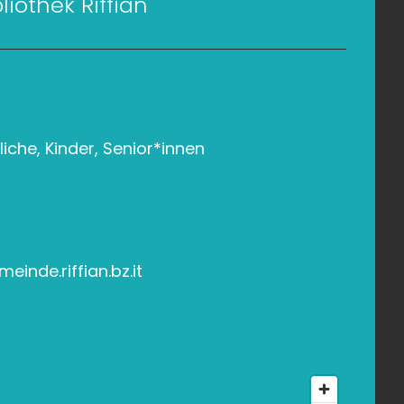
liothek Riffian
che, Kinder, Senior*innen
einde.riffian.bz.it