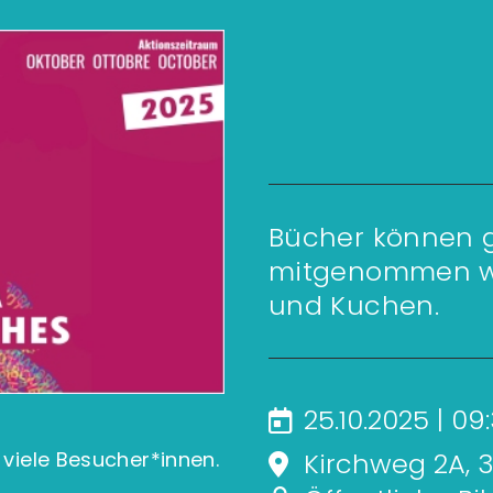
Bücher können g
mitgenommen we
und Kuchen.
25.10.2025 | 09
Kirchweg 2A, 3
 viele Besucher*innen.