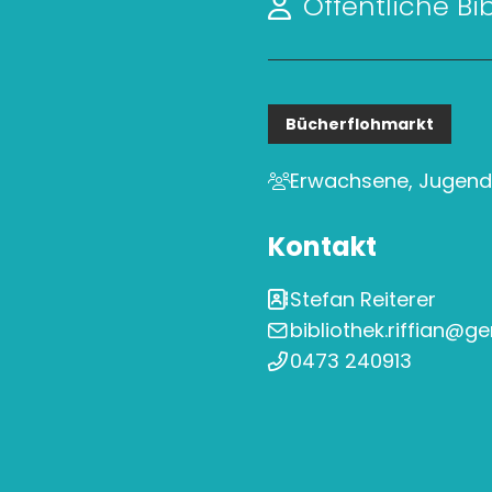
Öffentliche Bib
Bücherflohmarkt
Erwachsene, Jugendli
Kontakt
Stefan Reiterer
bibliothek.riffian@gem
0473 240913