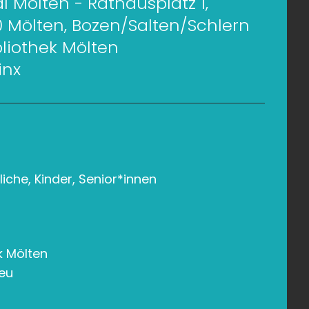
 Mölten - Rathausplatz 1,
0 Mölten, Bozen/Salten/Schlern
bliothek Mölten
inx
che, Kinder, Senior*innen
k Mölten
eu