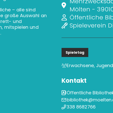
Mehrzwecksaal
Mölten - 3901
iche – alle sind
ine große Auswahl an
Öffentliche Bi
rett- und
Spieleverein D
, mitspielen und
.
Spieletag
Erwachsene, Jugendli
Kontakt
Öffentliche Bibliothe
bibliothek@moelten.
338 8682766