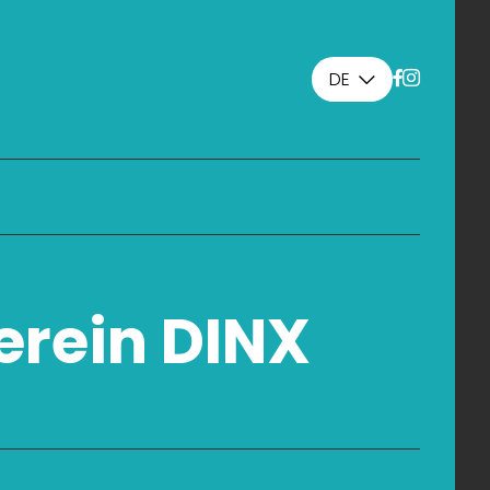
DE
erein DINX