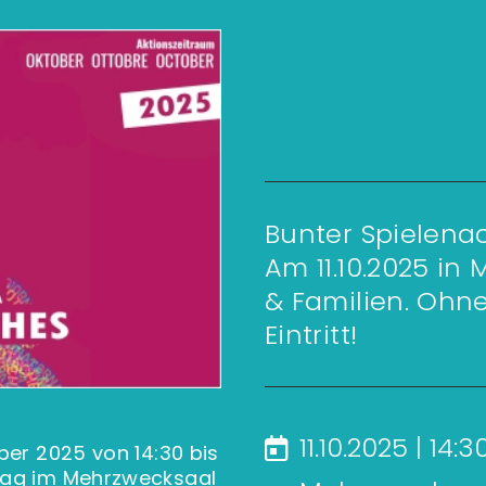
Bunter Spielena
Am 11.10.2025 in
& Familien. Ohn
Eintritt!
11.10.2025 | 14:
ber 2025 von 14:30 bis
ttag im Mehrzwecksaal