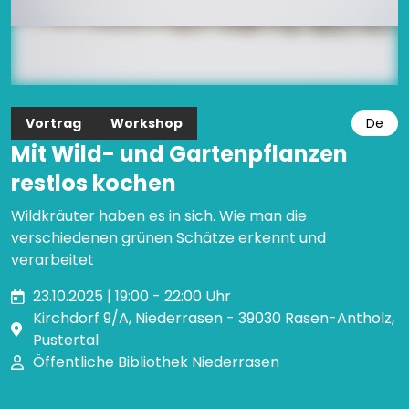
Vortrag
Workshop
De
Mit Wild- und Gartenpflanzen
restlos kochen
Wildkräuter haben es in sich. Wie man die
verschiedenen grünen Schätze erkennt und
verarbeitet
23.10.2025 | 19:00 - 22:00 Uhr
Kirchdorf 9/A, Niederrasen - 39030 Rasen-Antholz,
Pustertal
Öffentliche Bibliothek Niederrasen