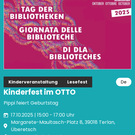
Kinderveranstaltung
Lesefest
De
Kinderfest im OTTO
Pippi feiert Geburtstag
17.10.2025 | 15:00 - 17:00 Uhr
Margarete-Maultasch-Platz 8, 39018 Terlan,
Überetsch