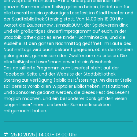
die Wipptaler Grundschul- und Kindergartenkinder den
ganzen Sommer über fleißig gelesen haben, findet nun für
alle Leseratten ein großartiges Lesefest im Stadttheater und
der Stadtbibliothek Sterzing statt. Von 14.00 bis 18.00 Uhr
wartet die Zaubershow „simsalaBUM“, der Spieleverein dinx
und ein großartiges Kinderfilmprogramm auf euch. In der
Stadtbibliothek gibt es eine Kinder-Schminkecke, und die
Ausleihe ist den ganzen Nachmittag geöffnet. Im Laufe des
Nachmittags wird auch bekannt gegeben, ob es den Kindern
gelungen ist, gemeinsam den Zwölferturm zu erlesen. Die
allerfleißigsten Leser*innen erwartet ein Geschenk.
Das detaillierte Programm zum Lesefest steht auf der
Facebook-Seite und der Website der Stadtbibliothek
Sterzing zur Verfügung (
biblio.bz.it/sterzing
). An dieser Stelle
soll bereits vorab allen Wipptaler Bibliotheken, Institutionen
und Sponsoren gedankt werden, die dieses Fest des Lesens
möglich machen, und ein besonderer Dank gilt den vielen
jungen Leser*innen, die bei der Sommerleseaktion
mitgemacht haben.
25.10.2025 | 14:00 - 18:00 Uhr