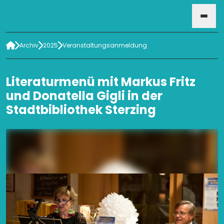
Archiv
2025
Veranstaltungsanmeldung
HOME
Literaturmenü mit Markus Fritz
VERANSTALTUNGEN
und Donatella Gigli in der
Stadtbibliothek Sterzing