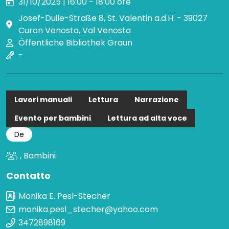
31/10/2025 | 16:00 - 18:00 ore
Josef-Duile-Straße 8, St. Valentin a.d.H. - 39027
Curon Venosta, Val Venosta
Öffentliche Bibliothek Graun
-
Lavori manuali
Lettura
Narrazione
Evento per bambini
Lettura ad alta voce
De
, , Bambini
Contatto
Monika E. Pesl-Stecher
monika.pesl_stecher@yahoo.com
3472898169