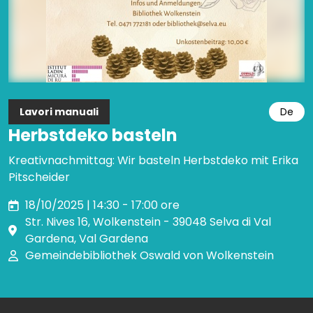
Lavori manuali
De
Herbstdeko basteln
Kreativnachmittag: Wir basteln Herbstdeko mit Erika
Pitscheider
18/10/2025 | 14:30 - 17:00 ore
Str. Nives 16, Wolkenstein - 39048 Selva di Val
Gardena, Val Gardena
Gemeindebibliothek Oswald von Wolkenstein