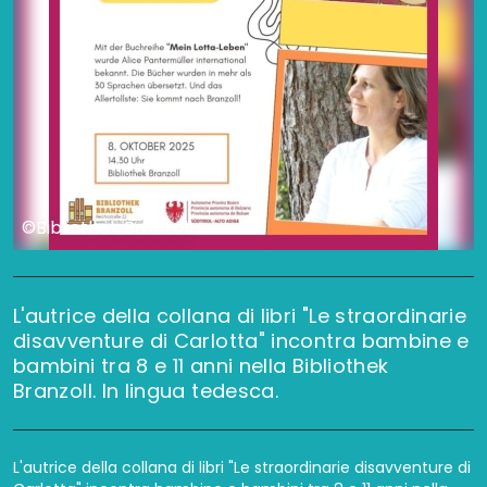
©Bibliothek Branzoll
L'autrice della collana di libri "Le straordinarie
disavventure di Carlotta" incontra bambine e
bambini tra 8 e 11 anni nella Bibliothek
Branzoll. In lingua tedesca.
L'autrice della collana di libri "Le straordinarie disavventure di