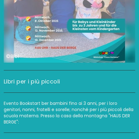
©Bibl
Libri per i più piccoli
Evento Bookstart ber bambini fino ai 3 anni, per i loro
genitori, nonni, fratelli e sorelle; nonché per i più piccoli della
scuola materna. Presso la casa della montagna "HAUS DER
BERGE":