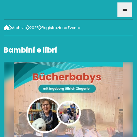
Archivio
2025
Registrazione Evento
HOME
Bambini e libri
EVENTI