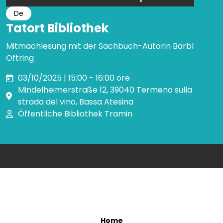
De
Tatort Bibliothek
Mitmachlesung mit der Sachbuch-Autorin Bärbl
Oftring
03/10/2025 | 15:00 - 16:00 ore
Mindelheimerstraße 12, 39040 Termeno sulla
strada del vino, Bassa Atesina
Öffentliche Bibliothek Tramin
Home