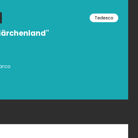
Tedesco
Märchenland"
sarco