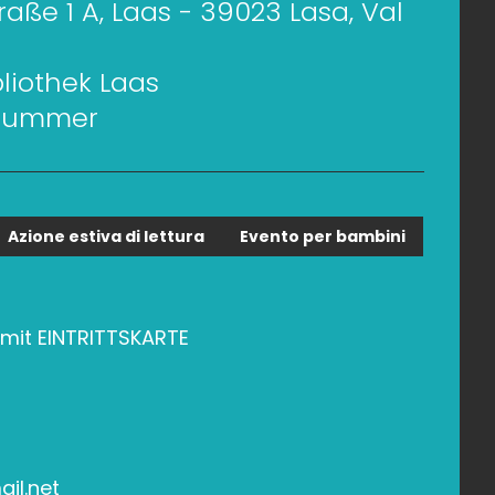
traße 1 A, Laas - 39023 Lasa, Val
bliothek Laas
 Gummer
Azione estiva di lettura
Evento per bambini
 mit EINTRITTSKARTE
ail.net