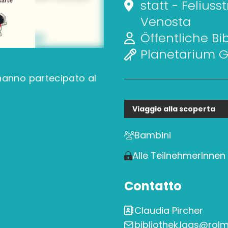
statt - Feliuss
Venosta
Öffentliche Bi
Planetarium
hanno partecipato al
Viaggio alla scoperta
Bambini
Alle TeilnehmerInnen
Contatto
Claudia Pircher
bibliothek.laas@rolm