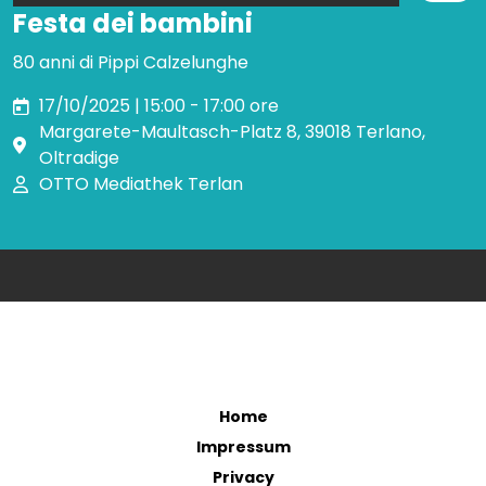
Festa dei bambini
80 anni di Pippi Calzelunghe
17/10/2025 | 15:00 - 17:00 ore
Margarete-Maultasch-Platz 8, 39018 Terlano,
Oltradige
OTTO Mediathek Terlan
Home
Impressum
Privacy