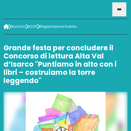
Archivio
2025
Registrazione Evento
HOME
Grande festa per concludere il
EVENTI
Concorso di lettura Alta Val
d’Isarco "Puntiamo in alto con i
libri – costruiamo la torre
leggendo"