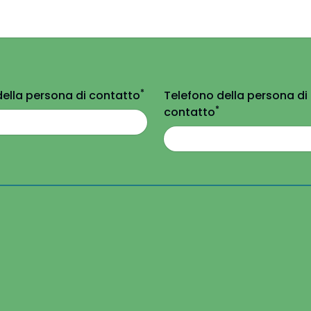
*
della persona di contatto
Telefono della persona di
*
contatto