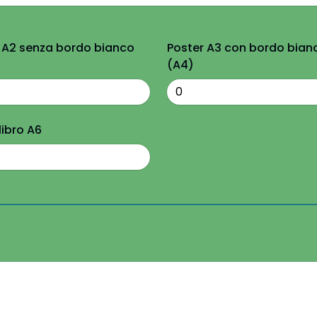
 A2 senza bordo bianco
Poster A3 con bordo bian
(A4)
ibro A6