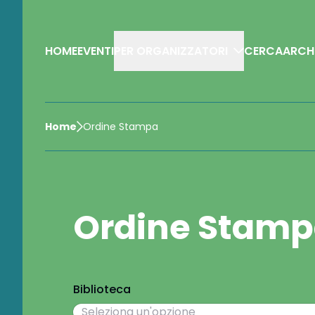
HOME
EVENTI
CERCA
ARCH
PER ORGANIZZATORI
Home
Ordine Stampa
Ordine Stam
Biblioteca
Seleziona un'opzione