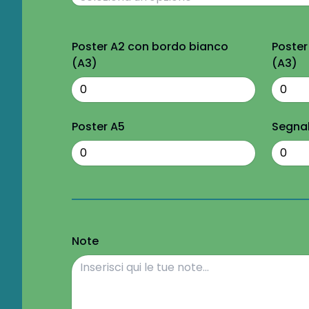
Poster A2 con bordo bianco
Poster
(A3)
(A3)
Poster A5
Segnal
Note