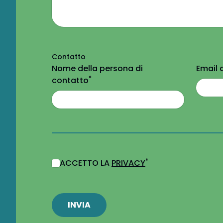
Contatto
Nome della persona di
Email 
*
contatto
*
ACCETTO LA
PRIVACY
INVIA