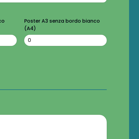
co
Poster A3 senza bordo bianco
(A4)