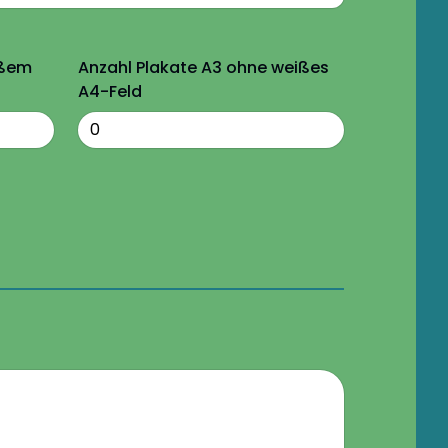
ißem
Anzahl Plakate A3 ohne weißes
A4-Feld