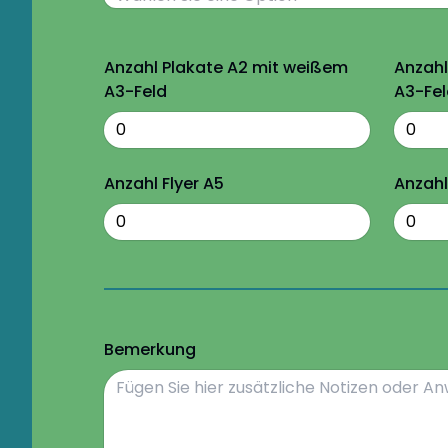
Anzahl Plakate A2 mit weißem
Anzahl
A3-Feld
A3-Fel
Anzahl Flyer A5
Anzahl
Bemerkung