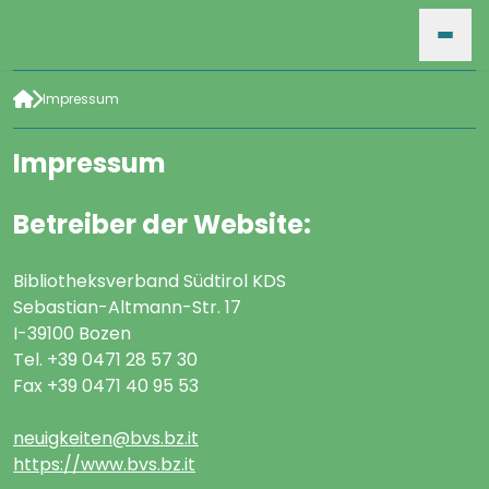
Impressum
HOME
Impressum
VERANSTALTUNGEN
Betreiber der Website:
Bibliotheksverband Südtirol KDS
FÜR VERANSTALTER
Sebastian-Altmann-Str. 17
I-39100 Bozen
Tel. +39 0471 28 57 30
SUCHE
Fax +39 0471 40 95 53
neuigkeiten@bvs.bz.it
ARCHIV
https://www.bvs.bz.it