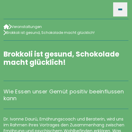
Veranstaltungen
HOME
Brokkoli ist gesund, Schokolade macht glücklich!
Brokkoli ist gesund, Schokolade
VERANSTALTUNGEN
macht glücklich!
©Bib. San Durich
FÜR VERANSTALTER
Wie Essen unser Gemüt positiv beeinflussen
kann
SUCHE
Dr. Ivonne Daurù, Ernährungscoach und Beraterin, wird uns
ARCHIV
im Rahmen ihres Vortrages den Zusammenhang zwischen
Ernährung und psychischem Wohlbefinden erklären. Was