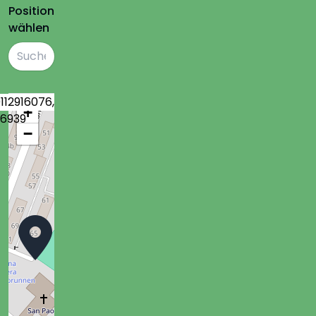
Position
wählen
112916076
,
+
86939
−