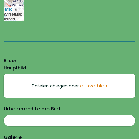
Leaflet
|
©
enStreetMap
ntributors
Bilder
Hauptbild
auswählen
Dateien ablegen oder
Urheberrechte am Bild
Galerie