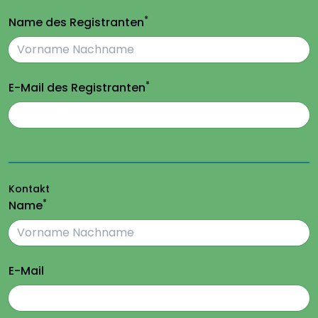
*
Name des Registranten
*
E-Mail des Registranten
Kontakt
*
Name
E-Mail