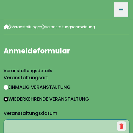
Veranstaltungen
Veranstaltungsanmeldung
HOME
Anmeldeformular
VERANSTALTUNGEN
Veranstaltungsdetails
FÜR VERANSTALTER
Veranstaltungsart
EINMALIG VERANSTALTUNG
WIEDERKEHRENDE VERANSTALTUNG
SUCHE
Veranstaltungsdatum
ARCHIV
Lösc