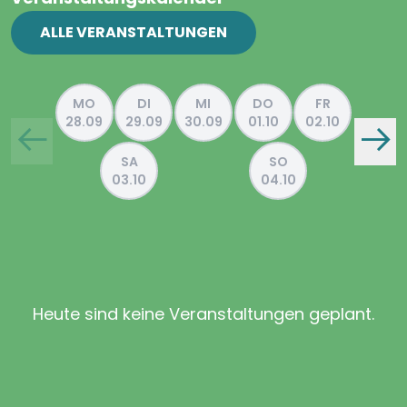
ALLE VERANSTALTUNGEN
MO
DI
MI
DO
FR
28.09
29.09
30.09
01.10
02.10
SA
SO
03.10
04.10
Heute sind keine Veranstaltungen geplant.